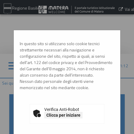
Regione Basilicata
Vai al
sito:
www.comune.matera.it
In questo sito si utilizzano solo cookie tecnici
strettamente necessari alla navigazione e
configurazione del sito, rispetto ai quali, ai sensi
dell'art. 122 del codice privacy e del Provvedimento
08/08/2026 21:12
del Garante dell'8 maggio 2014, non è richiesto
alcun consenso da parte dell'interessato.
Nessun dato personale degli utenti viene
Sei qui:
Home
memorizzato nel sito mediante cookie.
Accesso al Portale Gare con
SPID/CIE: istruzioni
Verifica Anti-Robot
Clicca per iniziare
In ottemperanza alle normative vigenti
AgID, l'accesso al portale gare è consentito
esclusivamente tramite i sistemi di identità