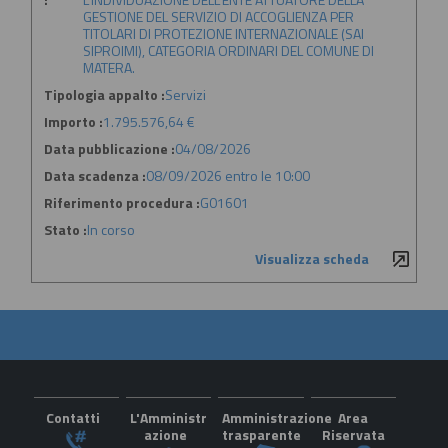
GESTIONE DEL SERVIZIO DI ACCOGLIENZA PER
TITOLARI DI PROTEZIONE INTERNAZIONALE (SAI
SIPROIMI), CATEGORIA ORDINARI DEL COMUNE DI
MATERA.
Tipologia appalto :
Servizi
Importo :
1.795.576,64 €
Data pubblicazione :
04/08/2026
Data scadenza :
08/09/2026 entro le 10:00
Riferimento procedura :
G01601
Stato :
In corso
Visualizza scheda
Contatti
L'Amministr
Amministrazione
Area
azione
trasparente
Riservata