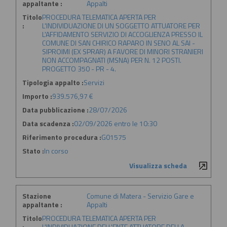
appaltante :
Appalti
Titolo
PROCEDURA TELEMATICA APERTA PER
:
L'INDIVIDUAZIONE DI UN SOGGETTO ATTUATORE PER
L'AFFIDAMENTO SERVIZIO DI ACCOGLIENZA PRESSO IL
COMUNE DI SAN CHIRICO RAPARO IN SENO AL SAI -
SIPROIMI (EX SPRAR) A FAVORE DI MINORI STRANIERI
NON ACCOMPAGNATI (MSNA) PER N. 12 POSTI.
PROGETTO 350 - PR - 4.
Tipologia appalto :
Servizi
Importo :
939.576,97 €
Data pubblicazione :
28/07/2026
Data scadenza :
02/09/2026 entro le 10:30
Riferimento procedura :
G01575
Stato :
In corso
Visualizza scheda
Stazione
Comune di Matera - Servizio Gare e
appaltante :
Appalti
Titolo
PROCEDURA TELEMATICA APERTA PER
:
L'INDIVIDUAZIONE DELL'ENTE ATTUATORE DELLA