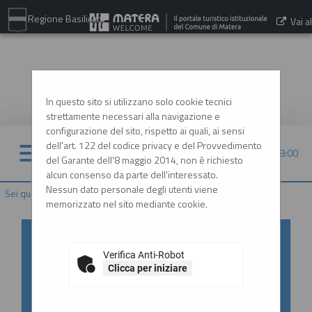
Regione Basilicata
Vai al
sito:
www.comune.matera.it
In questo sito si utilizzano solo cookie tecnici
strettamente necessari alla navigazione e
configurazione del sito, rispetto ai quali, ai sensi
dell'art. 122 del codice privacy e del Provvedimento
07/08/2026 18:00
del Garante dell'8 maggio 2014, non è richiesto
alcun consenso da parte dell'interessato.
Nessun dato personale degli utenti viene
Sei qui:
Home
memorizzato nel sito mediante cookie.
Accesso al Portale Gare con
SPID/CIE: istruzioni
Verifica Anti-Robot
Clicca per iniziare
In ottemperanza alle normative vigenti
AgID, l'accesso al portale gare è consentito
esclusivamente tramite i sistemi di identità