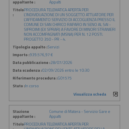
appaltante :
Appalti
Titolo
PROCEDURA TELEMATICA APERTA PER
:
L'INDIVIDUAZIONE DI UN SOGGETTO ATTUATORE PER
L'AFFIDAMENTO SERVIZIO DI ACCOGLIENZA PRESSO IL
COMUNE DI SAN CHIRICO RAPARO IN SENO AL SAI -
SIPROIMI (EX SPRAR) A FAVORE DI MINORI STRANIERI
NON ACCOMPAGNATI (MSNA) PER N. 12 POSTI.
PROGETTO 350 - PR - 4.
Tipologia appalto :
Servizi
Importo :
939.576,97 €
Data pubblicazione :
28/07/2026
Data scadenza :
02/09/2026 entro le 10:30
Riferimento procedura :
G01575
Stato :
In corso
Visualizza scheda
Stazione
Comune di Matera - Servizio Gare e
appaltante :
Appalti
Titolo
PROCEDURA TELEMATICA APERTA PER
:
L'INDIVIDUAZIONE DELL'ENTE ATTUATORE DELLA