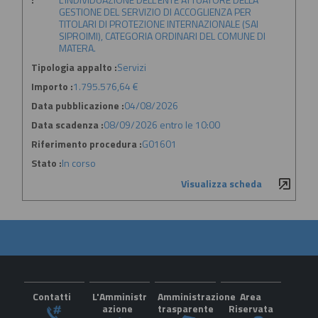
GESTIONE DEL SERVIZIO DI ACCOGLIENZA PER
TITOLARI DI PROTEZIONE INTERNAZIONALE (SAI
SIPROIMI), CATEGORIA ORDINARI DEL COMUNE DI
MATERA.
Tipologia appalto :
Servizi
Importo :
1.795.576,64 €
Data pubblicazione :
04/08/2026
Data scadenza :
08/09/2026 entro le 10:00
Riferimento procedura :
G01601
Stato :
In corso
Visualizza scheda
Contatti
L'Amministr
Amministrazione
Area
azione
trasparente
Riservata