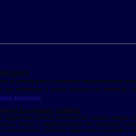
struzioni
so al portale gare è consentito esclusivamente tramite
ale che effettuano il primo accesso con SPID/CIE, ad
atori economici
.
ratori Economici E00002
 aggiornato l’avviso istitutivo ed i relativi allegati 
ri servizi tecnici. L’aggiornamento non comporta varia
 cancellazione, rotazione degli inviti e controlli a 