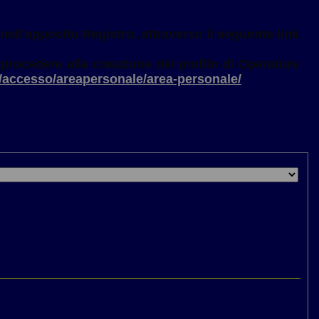
 nell'apposito Registro, attraverso il seguente link
procedere alla creazione del profilo di Operatore
elp/accesso/areapersonale/area-personale/