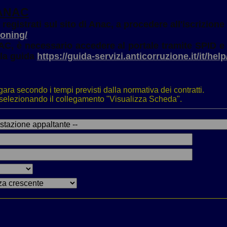
 ANAC
registrati sul sito di Anac, a procedere all'iscrizione
ioning/
AC, è necessario accedere al portale tramite SPID e 
 la guida
https://guida-servizi.anticorruzione.it/it/h
gara secondo i tempi previsti dalla normativa dei contratti.
li selezionando il collegamento "Visualizza Scheda".