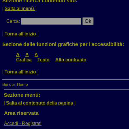
Sezione ricerca contenuti sito:
[
Salta al menù
]
Cerca
:
[
Torna all'inizio
]
Sezione delle funzioni grafiche per l'accessibilità:
A
A
A
Grafica
Testo
Alto contrasto
[
Torna all'inizio
]
Sei qui:
Home
Sezione menù:
[
Salta al contenuto della pagina
]
Area riservata
Accedi - Registrati