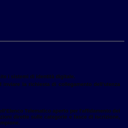
 i sistemi di identità digitale.
 inviare la richiesta di collegamento dell'utenza
dell’Elenco Telematico aperto per l'affidamento dei
zioni dirette sulle categorie e fasce di iscrizione,
campione.