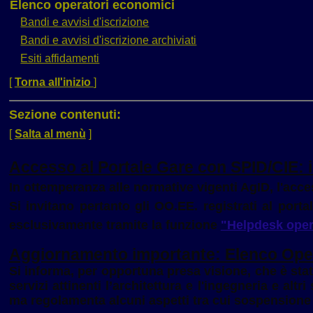
Elenco operatori economici
Bandi e avvisi d'iscrizione
Bandi e avvisi d'iscrizione archiviati
Esiti affidamenti
[
Torna all'inizio
]
Sezione contenuti:
[
Salta al menù
]
Accesso al Portale Gare con SPID/CIE: i
In ottemperanza alle normative vigenti AgID, l'acces
Si invitano pertanto gli OO.EE. registrati al port
esclusivamente tramite la funzione
"Helpdesk oper
Aggiornamento importante: Elenco Ope
Si informa, per opportuna presa visione, che è stato
servizi attinenti l’architettura e l'ingegneria e alt
ma regolamenta alcuni aspetti tra cui sospensione e