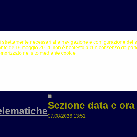
i strettamente necessari alla navigazione e configurazione del sito
N]
te dell'8 maggio 2014, non è richiesto alcun consenso da parte
morizzato nel sito mediante cookie.
nde
[V]
sto
[X]
Sezione data e ora 
elematiche
07/08/2026 13:51