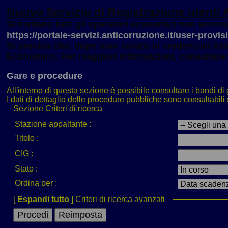
Nuovo Servizio di Registrazione utenti
Si invitano tutti gli operatori economici non ancora 
https://portale-servizi.anticorruzione.it/user-provis
Si precisa che, dopo aver creato le credenziali AN
Economico. Per maggiori informazioni, consultare
Gare e procedure
All'interno di questa sezione è possibile consultare i bandi di 
I dati di dettaglio delle procedure pubbliche sono consultabi
Sezione
Criteri di ricerca
Stazione appaltante :
Titolo :
CIG :
Stato :
Ordina per :
[
Espandi tutto
]
Criteri di ricerca avanzati