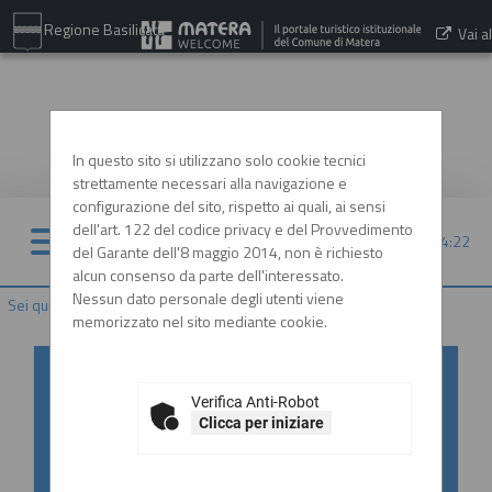
Regione Basilicata
Vai al
sito:
www.comune.matera.it
In questo sito si utilizzano solo cookie tecnici
strettamente necessari alla navigazione e
configurazione del sito, rispetto ai quali, ai sensi
dell'art. 122 del codice privacy e del Provvedimento
09/08/2026 14:22
del Garante dell'8 maggio 2014, non è richiesto
alcun consenso da parte dell'interessato.
Nessun dato personale degli utenti viene
Sei qui:
Home
memorizzato nel sito mediante cookie.
Accesso al Portale Gare con
SPID/CIE: istruzioni
Verifica Anti-Robot
Clicca per iniziare
In ottemperanza alle normative vigenti
AgID, l'accesso al portale gare è consentito
esclusivamente tramite i sistemi di identità