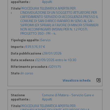
appaltante :
Appalti
Titolo
PROCEDURA TELEMATICA APERTA PER
:
L'INDIVIDUAZIONE DI UN SOGGETTO ATTUATORE PER
L'AFFIDAMENTO SERVIZIO DI ACCOGLIENZA PRESSO IL
COMUNE DI SAN CHIRICO RAPARO IN SENO AL SAI -
SIPROIMI (EX SPRAR) A FAVORE DI MINORI STRANIERI
NON ACCOMPAGNATI (MSNA) PER N. 12 POSTI.
PROGETTO 350 - PR - 4.
Tipologia appalto :
Servizi
Importo :
939.576,97 €
Data pubblicazione :
28/07/2026
Data scadenza :
02/09/2026 entro le 10:30
Riferimento procedura :
G01575
Stato :
In corso
Visualizza scheda
Stazione
Comune di Matera - Servizio Gare e
appaltante :
Appalti
Titolo
PROCEDURA TELEMATICA APERTA PER
:
L'INDIVIDUAZIONE DELL'ENTE ATTUATORE DELLA