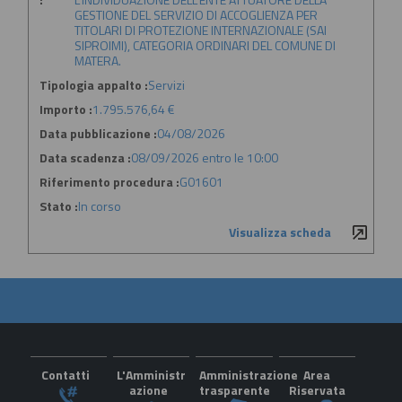
GESTIONE DEL SERVIZIO DI ACCOGLIENZA PER
TITOLARI DI PROTEZIONE INTERNAZIONALE (SAI
SIPROIMI), CATEGORIA ORDINARI DEL COMUNE DI
MATERA.
Tipologia appalto :
Servizi
Importo :
1.795.576,64 €
Data pubblicazione :
04/08/2026
Data scadenza :
08/09/2026 entro le 10:00
Riferimento procedura :
G01601
Stato :
In corso
Visualizza scheda
Contatti
L'Amministr
Amministrazione
Area
azione
trasparente
Riservata