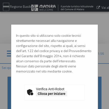
Regione Basilicata
Vai al
sito:
www.comune.matera.it
In questo sito si utilizzano solo cookie tecnici
strettamente necessari alla navigazione e
configurazione del sito, rispetto ai quali, ai sensi
dell'art. 122 del codice privacy e del Provvedimento
07/08/2026 11:56
del Garante dell'8 maggio 2014, non è richiesto
alcun consenso da parte dell'interessato.
Nessun dato personale degli utenti viene
Sei qui:
Home
memorizzato nel sito mediante cookie.
Accesso al Portale Gare con
SPID/CIE: istruzioni
Verifica Anti-Robot
Clicca per iniziare
In ottemperanza alle normative vigenti
AgID, l'accesso al portale gare è consentito
esclusivamente tramite i sistemi di identità