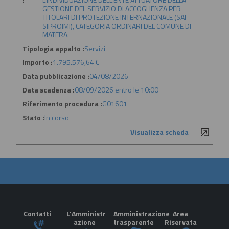
GESTIONE DEL SERVIZIO DI ACCOGLIENZA PER
TITOLARI DI PROTEZIONE INTERNAZIONALE (SAI
SIPROIMI), CATEGORIA ORDINARI DEL COMUNE DI
MATERA.
Tipologia appalto :
Servizi
Importo :
1.795.576,64 €
Data pubblicazione :
04/08/2026
Data scadenza :
08/09/2026 entro le 10:00
Riferimento procedura :
G01601
Stato :
In corso
Visualizza scheda
Contatti
L'Amministr
Amministrazione
Area
azione
trasparente
Riservata