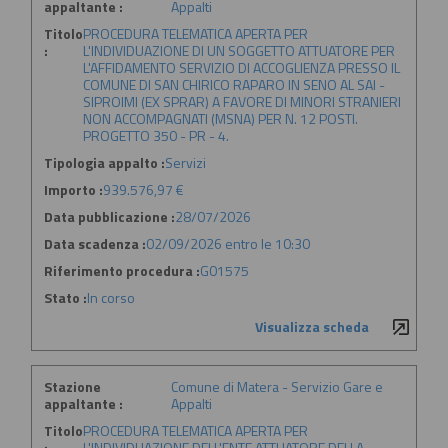
appaltante :
Appalti
Titolo
PROCEDURA TELEMATICA APERTA PER
:
L'INDIVIDUAZIONE DI UN SOGGETTO ATTUATORE PER
L'AFFIDAMENTO SERVIZIO DI ACCOGLIENZA PRESSO IL
COMUNE DI SAN CHIRICO RAPARO IN SENO AL SAI -
SIPROIMI (EX SPRAR) A FAVORE DI MINORI STRANIERI
NON ACCOMPAGNATI (MSNA) PER N. 12 POSTI.
PROGETTO 350 - PR - 4.
Tipologia appalto :
Servizi
Importo :
939.576,97 €
Data pubblicazione :
28/07/2026
Data scadenza :
02/09/2026 entro le 10:30
Riferimento procedura :
G01575
Stato :
In corso
Visualizza scheda
Stazione
Comune di Matera - Servizio Gare e
appaltante :
Appalti
Titolo
PROCEDURA TELEMATICA APERTA PER
:
L'INDIVIDUAZIONE DELL'ENTE ATTUATORE DELLA