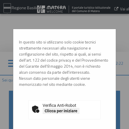
Regione Basilicata
Vai al
sito:
www.comune.matera.it
In questo sito si utilizzano solo cookie tecnici
strettamente necessari alla navigazione e
configurazione del sito, rispetto ai quali, ai sensi
dell'art. 122 del codice privacy e del Provvedimento
07/08/2026 12:22
del Garante dell'8 maggio 2014, non è richiesto
alcun consenso da parte dell'interessato.
Nessun dato personale degli utenti viene
Sei qui:
Home
memorizzato nel sito mediante cookie.
Accesso al Portale Gare con
SPID/CIE: istruzioni
Verifica Anti-Robot
Clicca per iniziare
In ottemperanza alle normative vigenti
AgID, l'accesso al portale gare è consentito
esclusivamente tramite i sistemi di identità