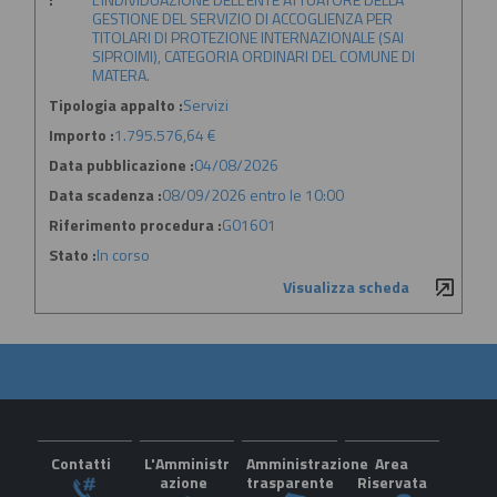
GESTIONE DEL SERVIZIO DI ACCOGLIENZA PER
TITOLARI DI PROTEZIONE INTERNAZIONALE (SAI
SIPROIMI), CATEGORIA ORDINARI DEL COMUNE DI
MATERA.
Tipologia appalto :
Servizi
Importo :
1.795.576,64 €
Data pubblicazione :
04/08/2026
Data scadenza :
08/09/2026 entro le 10:00
Riferimento procedura :
G01601
Stato :
In corso
Visualizza scheda
Contatti
L'Amministr
Amministrazione
Area
azione
trasparente
Riservata