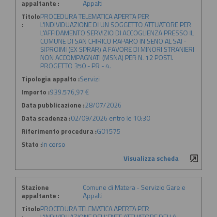
appaltante :
Appalti
Titolo
PROCEDURA TELEMATICA APERTA PER
:
L'INDIVIDUAZIONE DI UN SOGGETTO ATTUATORE PER
L'AFFIDAMENTO SERVIZIO DI ACCOGLIENZA PRESSO IL
COMUNE DI SAN CHIRICO RAPARO IN SENO AL SAI -
SIPROIMI (EX SPRAR) A FAVORE DI MINORI STRANIERI
NON ACCOMPAGNATI (MSNA) PER N. 12 POSTI.
PROGETTO 350 - PR - 4.
Tipologia appalto :
Servizi
Importo :
939.576,97 €
Data pubblicazione :
28/07/2026
Data scadenza :
02/09/2026 entro le 10:30
Riferimento procedura :
G01575
Stato :
In corso
Visualizza scheda
Stazione
Comune di Matera - Servizio Gare e
appaltante :
Appalti
Titolo
PROCEDURA TELEMATICA APERTA PER
:
L'INDIVIDUAZIONE DELL'ENTE ATTUATORE DELLA