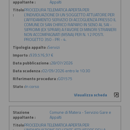
appaltante :
Appalti
Titolo
PROCEDURA TELEMATICA APERTA PER
:
L'INDIVIDUAZIONE DI UN SOGGETTO ATTUATORE PER
L'AFFIDAMENTO SERVIZIO DI ACCOGLIENZA PRESSO IL
COMUNE DI SAN CHIRICO RAPARO IN SENO AL SAI -
SIPROIMI (EX SPRAR) A FAVORE DI MINORI STRANIERI
NON ACCOMPAGNATI (MSNA) PER N. 12 POSTI.
PROGETTO 350 - PR - 4.
Tipologia appalto :
Servizi
Importo :
939.576,97 €
Data pubblicazione :
28/07/2026
Data scadenza :
02/09/2026 entro le 10:30
Riferimento procedura :
G01575
Stato :
In corso
Visualizza scheda
Stazione
Comune di Matera - Servizio Gare e
appaltante :
Appalti
Titolo
PROCEDURA TELEMATICA APERTA PER
:
L'INDIVIDUAZIONE DELL'ENTE ATTUATORE DELLA