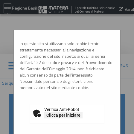
Regione Basilicata
Vai al
sito:
www.comune.matera.it
In questo sito si utilizzano solo cookie tecnici
strettamente necessari alla navigazione e
configurazione del sito, rispetto ai quali, ai sensi
dell'art. 122 del codice privacy e del Provvedimento
09/08/2026 06:46
del Garante dell'8 maggio 2014, non è richiesto
alcun consenso da parte dell'interessato.
Nessun dato personale degli utenti viene
Sei qui:
Home
memorizzato nel sito mediante cookie.
Accesso al Portale Gare con
SPID/CIE: istruzioni
Verifica Anti-Robot
Clicca per iniziare
In ottemperanza alle normative vigenti
AgID, l'accesso al portale gare è consentito
esclusivamente tramite i sistemi di identità