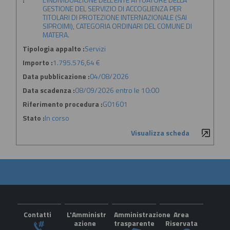
GESTIONE DEL SERVIZIO DI ACCOGLIENZA PER
TITOLARI DI PROTEZIONE INTERNAZIONALE (SAI
SIPROIMI), CATEGORIA ORDINARI DEL COMUNE DI
MATERA.
Tipologia appalto :
Servizi
Importo :
1.795.576,64 €
Data pubblicazione :
04/08/2026
Data scadenza :
08/09/2026 entro le 10:00
Riferimento procedura :
G01601
Stato :
In corso
Visualizza scheda
Contatti
L'Amministr
Amministrazione
Area
azione
trasparente
Riservata