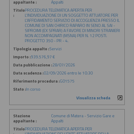
appaltante :
Appalti
Titolo
PROCEDURA TELEMATICA APERTA PER
:
L'INDIVIDUAZIONE DI UN SOGGETTO ATTUATORE PER
L'AFFIDAMENTO SERVIZIO DI ACCOGLIENZA PRESSO IL
COMUNE DI SAN CHIRICO RAPARO IN SENO AL SAI -
SIPROIMI (EX SPRAR) A FAVORE DI MINORI STRANIERI
NON ACCOMPAGNATI (MSNA) PER N. 12 POSTI.
PROGETTO 350 - PR - 4.
Tipologia appalto :
Servizi
Importo :
939.576,97 €
Data pubblicazione :
28/07/2026
Data scadenza :
02/09/2026 entro le 10:30
Riferimento procedura :
G01575
Stato :
In corso
Visualizza scheda
Stazione
Comune di Matera - Servizio Gare e
appaltante :
Appalti
Titolo
PROCEDURA TELEMATICA APERTA PER
:
L'INDIVIDUAZIONE DELL'ENTE ATTUATORE DELLA