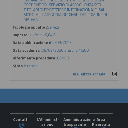
GESTIONE DEL SERVIZIO DI ACCOGLIENZA PER
TITOLARI DI PROTEZIONE INTERNAZIONALE (SAI
SIPROIMI), CATEGORIA ORDINARI DEL COMUNE DI
MATERA.
Tipologia appalto :
Servizi
Importo :
1.795.576,64 €
Data pubblicazione :
04/08/2026
Data scadenza :
08/09/2026 entro le 10:00
Riferimento procedura :
G01601
Stato :
In corso
Visualizza scheda
Contatti
L'Amministr
Amministrazione
Area
azione
trasparente
Riservata