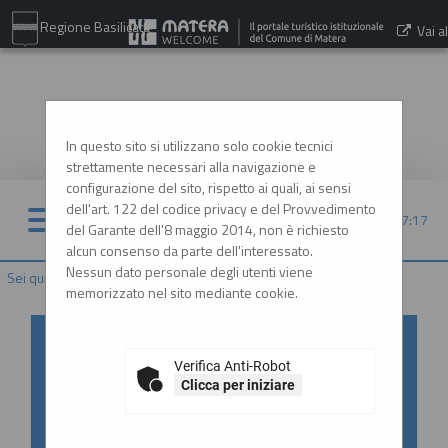
Regione Basilicata
Vai al
sito:
www.comune.matera.it
In questo sito si utilizzano solo cookie tecnici
strettamente necessari alla navigazione e
configurazione del sito, rispetto ai quali, ai sensi
dell'art. 122 del codice privacy e del Provvedimento
08/08/2026 07:17
del Garante dell'8 maggio 2014, non è richiesto
alcun consenso da parte dell'interessato.
Nessun dato personale degli utenti viene
Sei qui:
Home
memorizzato nel sito mediante cookie.
Accesso al Portale Gare con
SPID/CIE: istruzioni
Verifica Anti-Robot
Clicca per iniziare
In ottemperanza alle normative vigenti
AgID, l'accesso al portale gare è consentito
esclusivamente tramite i sistemi di identità