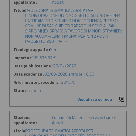
appaltante :
Appalti
Titolo
PROCEDURA TELEMATICA APERTA PER
:
L'INDIVIDUAZIONE DI UN SOGGETTO ATTUATORE PER
L'AFFIDAMENTO SERVIZIO DI ACCOGLIENZA PRESSO IL
COMUNE DI SAN CHIRICO RAPARO IN SENO AL SAI -
SIPROIMI (EX SPRAR) A FAVORE DI MINORI STRANIERI
NON ACCOMPAGNATI (MSNA) PER N. 12 POSTI.
PROGETTO 350 - PR - 4.
Tipologia appalto :
Servizi
Importo :
939.576,97 €
Data pubblicazione :
28/07/2026
Data scadenza :
02/09/2026 entro le 10:30
Riferimento procedura :
G01575
Stato :
In corso
Visualizza scheda
Stazione
Comune di Matera - Servizio Gare e
appaltante :
Appalti
Titolo
PROCEDURA TELEMATICA APERTA PER
:
L'INDIVIDUAZIONE DELL'ENTE ATTUATORE DELLA