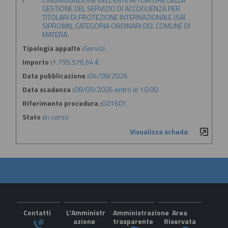
GESTIONE DEL SERVIZIO DI ACCOGLIENZA PER
TITOLARI DI PROTEZIONE INTERNAZIONALE (SAI
SIPROIMI), CATEGORIA ORDINARI DEL COMUNE DI
MATERA.
Tipologia appalto :
Servizi
Importo :
1.795.576,64 €
Data pubblicazione :
04/08/2026
Data scadenza :
08/09/2026 entro le 10:00
Riferimento procedura :
G01601
Stato :
In corso
Visualizza scheda
Contatti
L'Amministr
Amministrazione
Area
azione
trasparente
Riservata