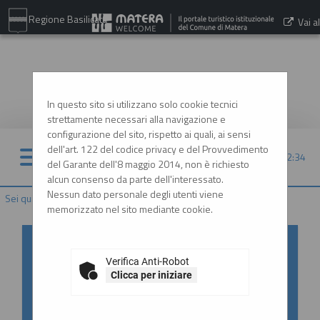
Regione Basilicata
Vai al
sito:
www.comune.matera.it
In questo sito si utilizzano solo cookie tecnici
strettamente necessari alla navigazione e
configurazione del sito, rispetto ai quali, ai sensi
dell'art. 122 del codice privacy e del Provvedimento
08/08/2026 22:34
del Garante dell'8 maggio 2014, non è richiesto
alcun consenso da parte dell'interessato.
Nessun dato personale degli utenti viene
Sei qui:
Home
memorizzato nel sito mediante cookie.
Accesso al Portale Gare con
SPID/CIE: istruzioni
Verifica Anti-Robot
Clicca per iniziare
In ottemperanza alle normative vigenti
AgID, l'accesso al portale gare è consentito
esclusivamente tramite i sistemi di identità