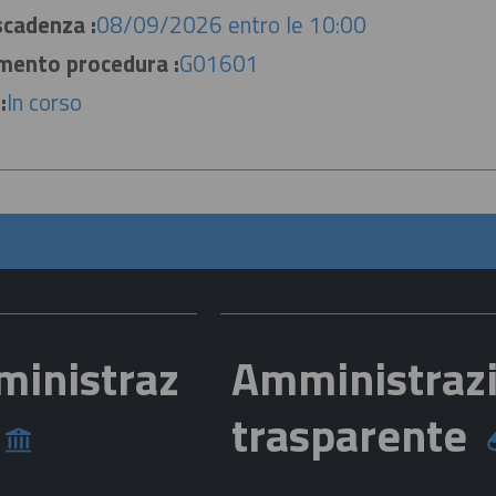
scadenza :
08/09/2026 entro le 10:00
imento procedura :
G01601
:
In corso
ministraz
Amministraz
e
trasparente