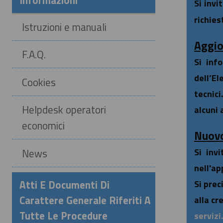
Informazioni
Si invi
richies
Istruzioni e manuali
Aggio
F.A.Q.
Si inf
dell’El
Cookies
tecnici
Helpdesk operatori
alcuni 
economici
Nuovo
News
Si inv
nell'ap
Atti E Documenti Di
Si prec
Carattere Generale Riferiti A
alla cr
Tutte Le Procedure
serviz