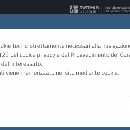
era - Gare Telematiche
cookie tecnici strettamente necessari alla navigazion
rt. 122 del codice privacy e del Provvedimento del G
A
A
GRAFICA
TESTO
ALTO CONTRASTO
A
dell'interessato.
ti viene memorizzato nel sito mediante cookie.
so al Portale Gare con SPID/CIE: istruzioni
emperanza alle normative vigenti AgID, l'accesso al po
 di identità digitale.