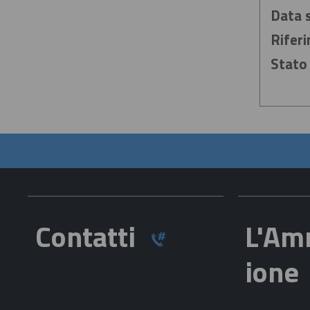
Data 
Rifer
Stato 
Contatti
L'Am
ion