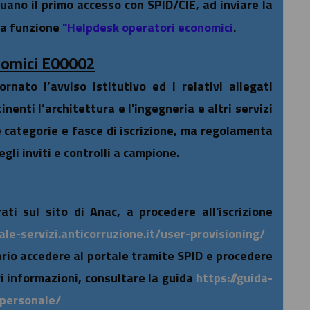
tuano il primo accesso con SPID/CIE, ad inviare la
la funzione
"Helpdesk operatori economici
.
nomici E00002
nato l’avviso istitutivo ed i relativi allegati
nenti l’architettura e l'ingegneria e altri servizi
e categorie e fasce di iscrizione, ma regolamenta
gli inviti e controlli a campione.
ati sul sito di Anac, a procedere all'iscrizione
ale-servizi.anticorruzione.it/user-provisioning/
ario accedere al portale tramite SPID e procedere
i informazioni, consultare la guida
https://guida-
-personale/