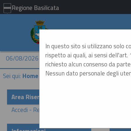
Regione Basilicata
Comune di Mat
In questo sito si utilizzano solo 
rispetto ai quali, ai sensi dell'a
06/08/2026 20:52
richiesto alcun consenso da parte 
Nessun dato personale degli uten
Sei qui:
Home
Area Riservata
Acces
Accedi - Registrati
In ott
sistemi