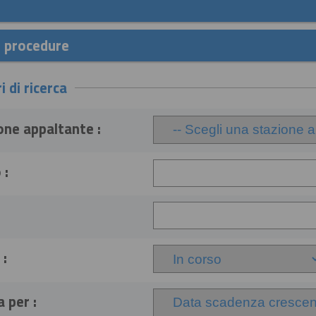
e procedure
i di ricerca
one appaltante :
 :
 :
 per :