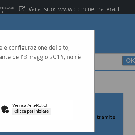
Vai al sito:
www.comune.matera.it
e e configurazione del sito,
arante dell'8 maggio 2014, non è
CERCA
:
Verifica Anti-Robot
Clicca per iniziare
rtale gare è consentito esclusivamente tramite i