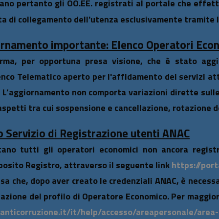
tano pertanto gli OO.EE. registrati al portale che effet
ta di collegamento dell'utenza esclusivamente tramite 
rnamento importante: Elenco Operatori Eco
orma, per opportuna presa visione, che è stato aggior
enco Telematico aperto per l'affidamento dei servizi atti
. L’aggiornamento non comporta variazioni dirette sull
aspetti tra cui sospensione e cancellazione, rotazione de
 Servizio di Registrazione utenti ANAC
itano tutti gli operatori economici non ancora registr
posito Registro, attraverso il seguente link
https://port
isa che, dopo aver creato le credenziali ANAC, è necess
eazione del profilo di Operatore Economico. Per maggior
i.anticorruzione.it/it/help/accesso/areapersonale/area