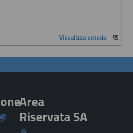
Visualizza scheda
ione
Area
Riservata SA