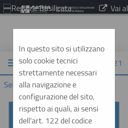
Regione Basilicata
Vai al
sito:
www.comune.matera.it
In questo sito si utilizzano
solo cookie tecnici
07/08/2026 20:21
strettamente necessari
alla navigazione e
Sei qui:
Home
configurazione del sito,
rispetto ai quali, ai sensi
Accesso al Portale Gare con
dell'art. 122 del codice