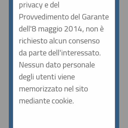
privacy e del
SPID/CIE: istruzioni
Provvedimento del Garante
In ottemperanza alle normative vigenti
dell'8 maggio 2014, non è
AgID, l'accesso al portale gare è consentito
richiesto alcun consenso
esclusivamente tramite i sistemi di identità
da parte dell'interessato.
digitale.
Nessun dato personale
Si invitano pertanto gli OO.EE. registrati al
degli utenti viene
portale che effettuano il primo accesso con
memorizzato nel sito
SPID/CIE, ad inviare la richiesta di
mediante cookie.
collegamento dell'utenza esclusivamente
tramite la funzione
"Helpdesk operatori