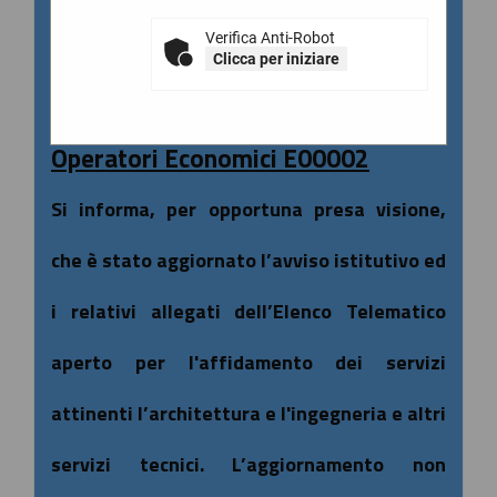
economici
.
Verifica Anti-Robot
Clicca per iniziare
Aggiornamento importante: Elenco
Operatori Economici E00002
Si informa, per opportuna presa visione,
che è stato aggiornato l’avviso istitutivo ed
i relativi allegati dell’Elenco Telematico
aperto per l'affidamento dei servizi
attinenti l’architettura e l'ingegneria e altri
servizi tecnici. L’aggiornamento non