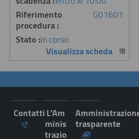
scadenza :
entro le 10:00
Riferimento
G01601
procedura :
Stato :
In corso
Visualizza scheda
Contatti
L'Am
Amministrazion
minis
trasparente
trazio