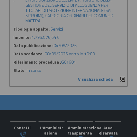
GESTIONE DEL SERVIZIO DI ACCOGLIENZA PER
TITOLARI DI PROTEZIONE INTERNAZIONALE (SAI
SIPROIMI), CATEGORIA ORDINARI DEL COMUNE DI
MATERA.
Tipologia appalto :
Servizi
Importo :
1.795.576,64 €
Data pubblicazione :
04/08/2026
Data scadenza :
08/09/2026 entro le 10:00
Riferimento procedura :
G01601
Stato :
In corso
Visualizza scheda
Contatti
L'Amministr
Amministrazione
Area
azione
trasparente
Riservata