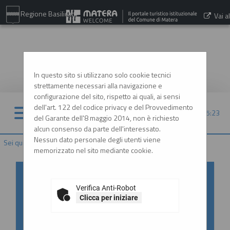
Regione Basilicata
Vai al
sito:
www.comune.matera.it
In questo sito si utilizzano solo cookie tecnici
strettamente necessari alla navigazione e
configurazione del sito, rispetto ai quali, ai sensi
dell'art. 122 del codice privacy e del Provvedimento
07/08/2026 05:23
del Garante dell'8 maggio 2014, non è richiesto
alcun consenso da parte dell'interessato.
Nessun dato personale degli utenti viene
Sei qui:
Home
memorizzato nel sito mediante cookie.
Accesso al Portale Gare con
SPID/CIE: istruzioni
Verifica Anti-Robot
Clicca per iniziare
In ottemperanza alle normative vigenti
AgID, l'accesso al portale gare è consentito
esclusivamente tramite i sistemi di identità