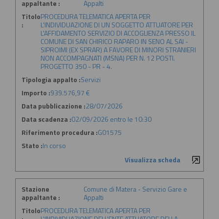
appaltante :
Appalti
Titolo
PROCEDURA TELEMATICA APERTA PER
:
L'INDIVIDUAZIONE DI UN SOGGETTO ATTUATORE PER
L'AFFIDAMENTO SERVIZIO DI ACCOGLIENZA PRESSO IL
COMUNE DI SAN CHIRICO RAPARO IN SENO AL SAI -
SIPROIMI (EX SPRAR) A FAVORE DI MINORI STRANIERI
NON ACCOMPAGNATI (MSNA) PER N. 12 POSTI.
PROGETTO 350 - PR - 4.
Tipologia appalto :
Servizi
Importo :
939.576,97 €
Data pubblicazione :
28/07/2026
Data scadenza :
02/09/2026 entro le 10:30
Riferimento procedura :
G01575
Stato :
In corso
Visualizza scheda
Stazione
Comune di Matera - Servizio Gare e
appaltante :
Appalti
Titolo
PROCEDURA TELEMATICA APERTA PER
:
L'INDIVIDUAZIONE DELL'ENTE ATTUATORE DELLA