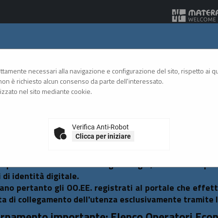
Gare Telematiche
rettamente necessari alla navigazione e configurazione del sito, rispetto ai qua
on è richiesto alcun consenso da parte dell'interessato.
zzato nel sito mediante cookie.
A
A
GRAFICA
TESTO
ALTO CONTRASTO
A
Verifica Anti-Robot
Clicca per iniziare
so al Portale Gare con SPID/CIE: istruzioni
emperanza alle normative vigenti AgID, l'accesso al po
 di identità digitale.
tano pertanto gli OO.EE. registrati al portale che effet
ta di collegamento dell'utenza esclusivamente tramite 
rnamento importante: Elenco Operatori Eco