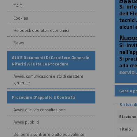
F.A.Q.
Si inf
dell’El
Cookies
tecnici
alcuni 
Helpdesk operatori economici
Nuovo
News
Si inv
nell'ap
Atti E Documenti Di Carattere Generale
Si prec
Riferiti A Tutte Le Procedure
alla cr
serviz
Avvisi, comunicazioni e atti di carattere
generale
Gare e p
Procedure D'appalto E Contratti
Criteri d
Avvisi di avvio consultazione
Stazione
Avvisi pubblici
Titolo :
Delibere a contrarre o atto equivalente