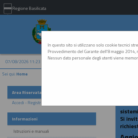
Regione Basilicata
Comune di Matera - 
In questo sito si utilizzano solo cookie tecnici st
Provvedimento del Garante dell'8 maggio 2014, n
Nessun dato personale degli utenti viene memori
07/08/2026 11:23
Sei qui:
Home
Area Riservata
Acces
Accedi - Registrati
In ott
sistemi
Si invi
Informazioni
richies
Istruzioni e manuali
Aggio