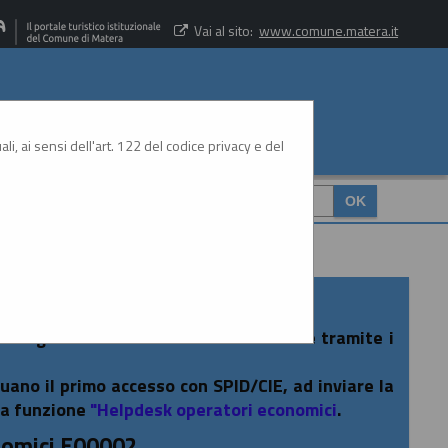
Vai al sito:
www.comune.matera.it
li, ai sensi dell'art. 122 del codice privacy e del
CERCA
:
rtale gare è consentito esclusivamente tramite i
tuano il primo accesso con SPID/CIE, ad inviare la
la funzione
"Helpdesk operatori economici
.
nomici E00002