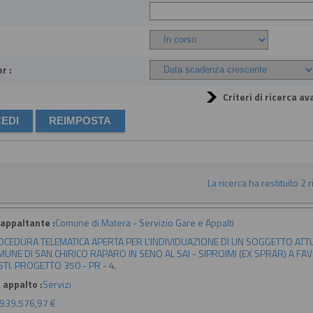
r :
Criteri di ricerca av
La ricerca ha restituito 2 ri
appaltante :
Comune di Matera - Servizio Gare e Appalti
CEDURA TELEMATICA APERTA PER L'INDIVIDUAZIONE DI UN SOGGETTO ATTU
UNE DI SAN CHIRICO RAPARO IN SENO AL SAI - SIPROIMI (EX SPRAR) A F
TI. PROGETTO 350 - PR - 4.
 appalto :
Servizi
939.576,97 €