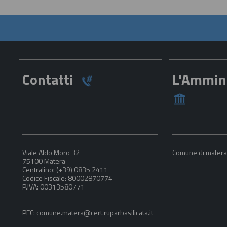
Contatti
L'Ammin
Viale Aldo Moro 32
Comune di mater
75100 Matera
Centralino: (+39) 0835 2411
Codice Fiscale: 80002870774
P.IVA: 00313580771
PEC: comune.matera@cert.ruparbasilicata.it