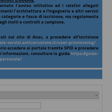
nato l’avviso istitutivo ed i relativi allegati
nenti l’architettura e l'ingegneria e altri servizi
e categorie e fasce di iscrizione, ma regolamenta
gli inviti e controlli a campione.
ati sul sito di Anac, a procedere all'iscrizione
ale-servizi.anticorruzione.it/user-provisioning/
ario accedere al portale tramite SPID e procedere
i informazioni, consultare la guida
https://guida-
-personale/