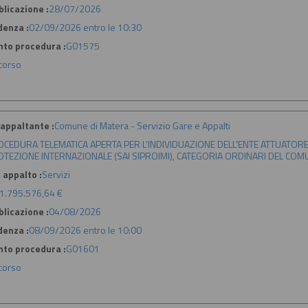
licazione :
28/07/2026
denza :
02/09/2026 entro le 10:30
nto procedura :
G01575
 corso
appaltante :
Comune di Matera - Servizio Gare e Appalti
CEDURA TELEMATICA APERTA PER L'INDIVIDUAZIONE DELL'ENTE ATTUATORE 
TEZIONE INTERNAZIONALE (SAI SIPROIMI), CATEGORIA ORDINARI DEL COM
 appalto :
Servizi
1.795.576,64 €
licazione :
04/08/2026
denza :
08/09/2026 entro le 10:00
nto procedura :
G01601
 corso