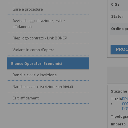
CIG :
Gare e procedure
Stato :
Avvisi di aggiudicazione, esiti e
affidamenti
Ordina pe
Riepilogo contratti - Link BDNCP
Varianti in corso d'opera
Elenco Operatori Economici
Bandi e avvisi d'iscrizione
Bandi e avvisi d'iscrizione archiviati
Stazione 
Esiti affidamenti
Titolo
PRO
:
COM
POS
Tipologia
Importo :