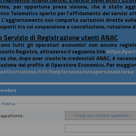
orma, per opportuna presa visione, che è stato aggior
enco Telematico aperto per l'affidamento dei servizi atti
. L’aggiornamento non comporta variazioni dirette sull
aspetti tra cui sospensione e cancellazione, rotazione de
 Servizio di Registrazione utenti ANAC
itano tutti gli operatori economici non ancora registr
posito Registro, attraverso il seguente link
https://port
isa che, dopo aver creato le credenziali ANAC, è necess
eazione del profilo di Operatore Economico. Per maggior
i.anticorruzione.it/it/help/accesso/areapersonale/area
rocedure
i ricerca
 appaltante :