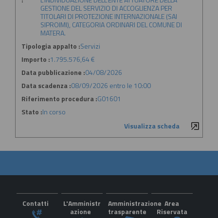
GESTIONE DEL SERVIZIO DI ACCOGLIENZA PER
TITOLARI DI PROTEZIONE INTERNAZIONALE (SAI
SIPROIMI), CATEGORIA ORDINARI DEL COMUNE DI
MATERA.
Tipologia appalto :
Servizi
Importo :
1.795.576,64 €
Data pubblicazione :
04/08/2026
Data scadenza :
08/09/2026 entro le 10:00
Riferimento procedura :
G01601
Stato :
In corso
Visualizza scheda
Contatti
L'Amministr
Amministrazione
Area
azione
trasparente
Riservata