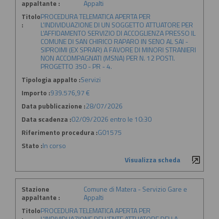
appaltante :
Appalti
Titolo
PROCEDURA TELEMATICA APERTA PER
:
L'INDIVIDUAZIONE DI UN SOGGETTO ATTUATORE PER
L'AFFIDAMENTO SERVIZIO DI ACCOGLIENZA PRESSO IL
COMUNE DI SAN CHIRICO RAPARO IN SENO AL SAI -
SIPROIMI (EX SPRAR) A FAVORE DI MINORI STRANIERI
NON ACCOMPAGNATI (MSNA) PER N. 12 POSTI.
PROGETTO 350 - PR - 4.
Tipologia appalto :
Servizi
Importo :
939.576,97 €
Data pubblicazione :
28/07/2026
Data scadenza :
02/09/2026 entro le 10:30
Riferimento procedura :
G01575
Stato :
In corso
Visualizza scheda
Stazione
Comune di Matera - Servizio Gare e
appaltante :
Appalti
Titolo
PROCEDURA TELEMATICA APERTA PER
:
L'INDIVIDUAZIONE DELL'ENTE ATTUATORE DELLA