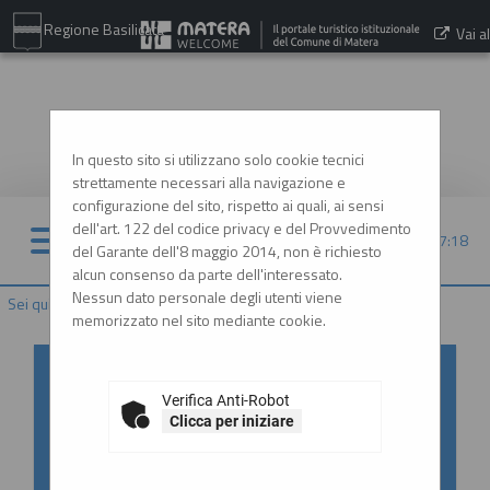
Regione Basilicata
Vai al
sito:
www.comune.matera.it
In questo sito si utilizzano solo cookie tecnici
strettamente necessari alla navigazione e
configurazione del sito, rispetto ai quali, ai sensi
dell'art. 122 del codice privacy e del Provvedimento
08/08/2026 07:18
del Garante dell'8 maggio 2014, non è richiesto
alcun consenso da parte dell'interessato.
Nessun dato personale degli utenti viene
Sei qui:
Home
memorizzato nel sito mediante cookie.
Accesso al Portale Gare con
SPID/CIE: istruzioni
Verifica Anti-Robot
Clicca per iniziare
In ottemperanza alle normative vigenti
AgID, l'accesso al portale gare è consentito
esclusivamente tramite i sistemi di identità