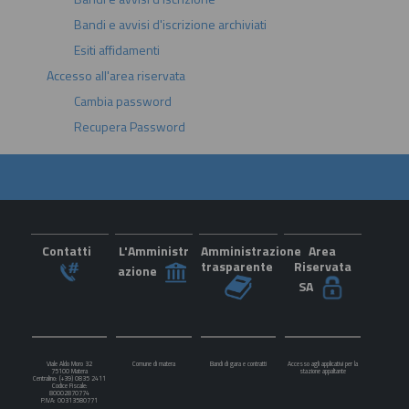
Bandi e avvisi d'iscrizione archiviati
Esiti affidamenti
Accesso all'area riservata
Cambia password
Recupera Password
Contatti
L'Amministr
Amministrazione
Area
trasparente
Riservata
azione
SA
Viale Aldo Moro 32
Comune di matera
Bandi di gara e contratti
Accesso agli applicativi per la
75100 Matera
stazione appaltante
Centralino: (+39) 0835 2411
Codice Fiscale:
80002870774
P.IVA: 00313580771