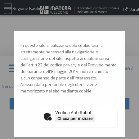
Regione Basilicata
Vai al
sito:
www.comune.matera.it
In questo sito si utilizzano solo cookie tecnici
strettamente necessari alla navigazione e
configurazione del sito, rispetto ai quali, ai sensi
dell'art. 122 del codice privacy e del Provvedimento
09/08/2026 18:42
del Garante dell'8 maggio 2014, non è richiesto
alcun consenso da parte dell'interessato.
Nessun dato personale degli utenti viene
Sei qui:
Home
»
Mappa del sito
memorizzato nel sito mediante cookie.
Mappa sito
Verifica Anti-Robot
Home
Clicca per iniziare
Informazioni
Istruzioni e manuali