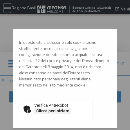
Regione Basilicata
Vai al
sito:
www.comune.matera.it
In questo sito si utilizzano solo cookie tecnici
strettamente necessari alla navigazione e
configurazione del sito, rispetto ai quali, ai sensi
dell'art. 122 del codice privacy e del Provvedimento
08/08/2026 09:18
del Garante dell'8 maggio 2014, non è richiesto
alcun consenso da parte dell'interessato.
Nessun dato personale degli utenti viene
Sei qui:
Home
»
Mappa del sito
memorizzato nel sito mediante cookie.
Mappa sito
Verifica Anti-Robot
Home
Clicca per iniziare
Informazioni
Istruzioni e manuali