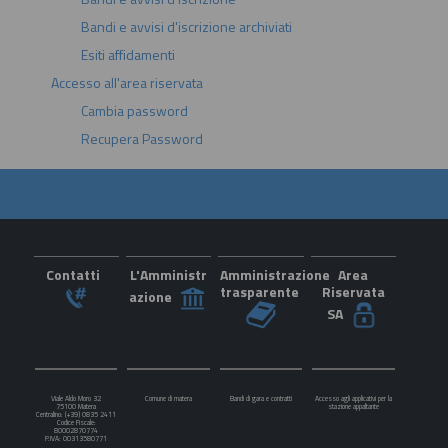
Bandi e avvisi d'iscrizione archiviati
Esiti affidamenti
Accesso all'area riservata
Cambia password
Recupera Password
Contatti
L'Amministr
Amministrazione
Area
trasparente
Riservata
azione
SA
Viale Aldo Moro 32
Comune di matera
Bandi di gara e contratti
Accesso agli applicativi per la
75100 Matera
stazione appaltante
Centralino: (+39) 0835 2411
Codice Fiscale:
80002870774
P.IVA: 00313580771