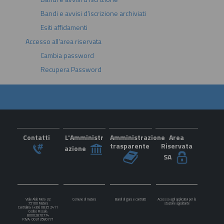
Bandi e avvisi d'iscrizione archiviati
Esiti affidamenti
Accesso all'area riservata
Cambia password
Recupera Password
Contatti
L'Amministr
Amministrazione
Area
trasparente
Riservata
azione
SA
Viale Aldo Moro 32
Comune di matera
Bandi di gara e contratti
Accesso agli applicativi per la
75100 Matera
stazione appaltante
Centralino: (+39) 0835 2411
Codice Fiscale:
80002870774
P.IVA: 00313580771