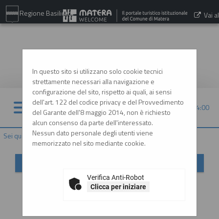
Regione Basilicata
Vai al
sito:
www.comune.matera.it
In questo sito si utilizzano solo cookie tecnici
strettamente necessari alla navigazione e
configurazione del sito, rispetto ai quali, ai sensi
dell'art. 122 del codice privacy e del Provvedimento
10/08/2026 04:00
del Garante dell'8 maggio 2014, non è richiesto
alcun consenso da parte dell'interessato.
Nessun dato personale degli utenti viene
Sei qui:
Home
»
Mappa del sito
memorizzato nel sito mediante cookie.
Mappa sito
Verifica Anti-Robot
Home
Clicca per iniziare
Informazioni
Istruzioni e manuali