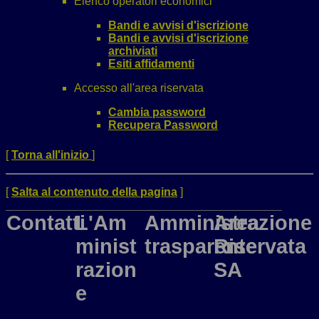
Elenco operatori economici
Bandi e avvisi d'iscrizione
Bandi e avvisi d'iscrizione
archiviati
Esiti affidamenti
Accesso all'area riservata
Cambia password
Recupera Password
[
Torna all'inizio
]
[
Salta al contenuto della pagina
]
Contatti
L'Am
Amministrazione
Area
minist
trasparente
Riservata
razion
SA
e