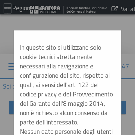
Regione Basilicata
Vai al
sito:
www.comune.matera.it
In questo sito si utilizzano solo
cookie tecnici strettamente
necessari alla navigazione e
09/08/2026 08:47
configurazione del sito, rispetto ai
quali, ai sensi dell'art. 122 del
Sei qui:
Home
»
Mappa del sito
codice privacy e del Provvedimento
del Garante dell'8 maggio 2014,
Mappa sito
non è richiesto alcun consenso da
Home
parte dell'interessato.
Nessun dato personale degli utenti
Informazioni