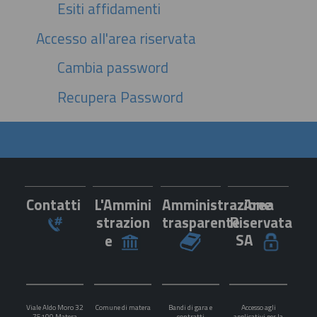
Esiti affidamenti
Accesso all'area riservata
Cambia password
Recupera Password
Contatti
L'Ammini
Amministrazione
Area
strazion
trasparente
Riservata
SA
e
Viale Aldo Moro 32
Comune di matera
Bandi di gara e
Accesso agli
75100 Matera
contratti
applicativi per la