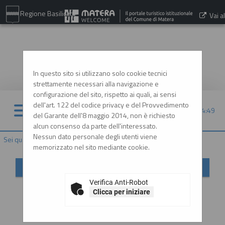
Regione Basilicata
Vai al
sito:
www.comune.matera.it
In questo sito si utilizzano solo cookie tecnici
strettamente necessari alla navigazione e
configurazione del sito, rispetto ai quali, ai sensi
dell'art. 122 del codice privacy e del Provvedimento
07/08/2026 14:49
del Garante dell'8 maggio 2014, non è richiesto
alcun consenso da parte dell'interessato.
Nessun dato personale degli utenti viene
Sei qui:
Home
»
Mappa del sito
memorizzato nel sito mediante cookie.
Mappa sito
Verifica Anti-Robot
Home
Clicca per iniziare
Informazioni
Istruzioni e manuali