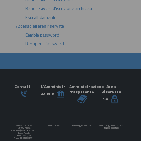
Bandi e avvisi d'iscrizione archiviati
Esiti affidamenti
Accesso all'area riservata
Cambia password
Recupera Password
Contatti
L'Amministr
Amministrazione
Area
trasparente
Riservata
azione
SA
Viale Aldo Moro 32
Comune di matera
Bandi di gara e contratti
Accesso agli applicativi per la
75100 Matera
stazione appaltante
Centralino: (+39) 0835 2411
Codice Fiscale:
80002870774
P.IVA: 00313580771