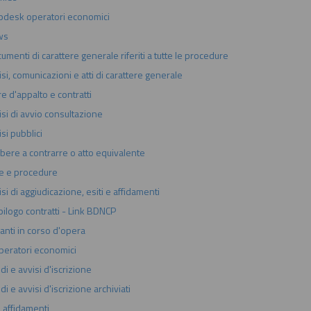
pdesk operatori economici
ws
cumenti di carattere generale riferiti a tutte le procedure
si, comunicazioni e atti di carattere generale
e d'appalto e contratti
isi di avvio consultazione
si pubblici
ibere a contrarre o atto equivalente
e e procedure
si di aggiudicazione, esiti e affidamenti
pilogo contratti - Link BDNCP
ianti in corso d'opera
peratori economici
i e avvisi d'iscrizione
i e avvisi d'iscrizione archiviati
i affidamenti