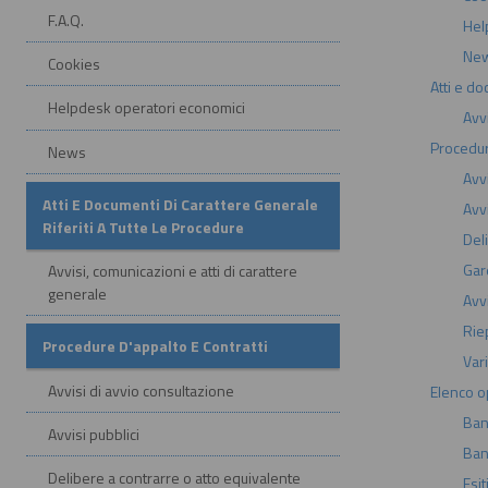
F.A.Q.
Hel
Ne
Cookies
Atti e do
Helpdesk operatori economici
Avvi
Procedur
News
Avv
Atti E Documenti Di Carattere Generale
Avvi
Riferiti A Tutte Le Procedure
Del
Gar
Avvisi, comunicazioni e atti di carattere
generale
Avvi
Rie
Procedure D'appalto E Contratti
Var
Avvisi di avvio consultazione
Elenco o
Band
Avvisi pubblici
Band
Delibere a contrarre o atto equivalente
Esit