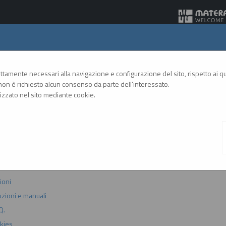
Gare Telematiche
rettamente necessari alla navigazione e configurazione del sito, rispetto ai qua
on è richiesto alcun consenso da parte dell'interessato.
zzato nel sito mediante cookie.
A
A
GRAFICA
TESTO
ALTO CONTRASTO
A
to
ioni
uzioni e manuali
Q.
kies