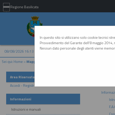
Regione Basilicata
Comune di Matera - 
In questo sito si utilizzano solo cookie tecnici st
Provvedimento del Garante dell'8 maggio 2014, n
Nessun dato personale degli utenti viene memori
08/08/2026 16:13
Sei qui:
Home
»
Mappa del sito
Mappa si
Area Riservata
Home
Accedi - Registrati
Informaz
Informazioni
Istr
F.A.
Istruzioni e manuali
Coo