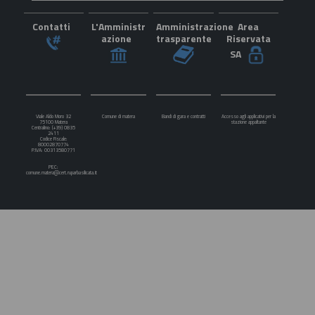
Contatti
L'Amministr
Amministrazione
Area
azione
trasparente
Riservata
SA
Viale Aldo Moro 32
Comune di matera
Bandi di gara e contratti
Accesso agli applicativi per la
75100 Matera
stazione appaltante
Centralino: (+39) 0835
2411
Codice Fiscale:
80002870774
P.IVA: 00313580771
PEC:
comune.matera@cert.ruparbasilicata.it