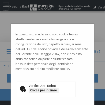
Regione Basilicata
Vai al
sito:
www.comune.matera.it
In questo sito si utilizzano solo cookie tecnici
strettamente necessari alla navigazione e
configurazione del sito, rispetto ai quali, ai sensi
dell'art. 122 del codice privacy e del Provvedimento
09/08/2026 08:19
del Garante dell'8 maggio 2014, non è richiesto
alcun consenso da parte dell'interessato.
Nessun dato personale degli utenti viene
Sei qui:
Home
»
Prospetti annuali (art. 1 c. 32 L.190 de...
memorizzato nel sito mediante cookie.
Prospetti annuali (art. 1 c. 32 L.190 del 6/11/2012)
Verifica Anti-Robot
Clicca per iniziare