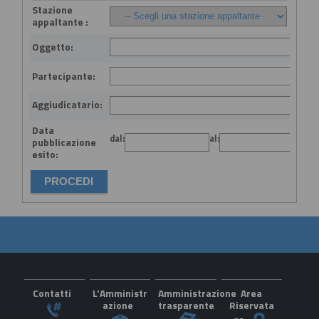
Stazione
appaltante :
Oggetto:
Partecipante:
Aggiudicatario:
Data
dal:
al:
(gg
pubblicazione
esito:
Contatti
L'Amministr
Amministrazione
Area
azione
trasparente
Riservata