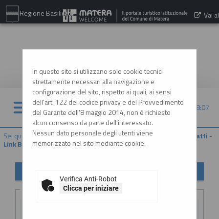
Regione Basilicata
Vai al
sito:
www.comune.matera.it
In questo sito si utilizzano solo cookie tecnici
strettamente necessari alla navigazione e
configurazione del sito, rispetto ai quali, ai sensi
dell'art. 122 del codice privacy e del Provvedimento
09/08/2026 18:07
del Garante dell'8 maggio 2014, non è richiesto
alcun consenso da parte dell'interessato.
Nessun dato personale degli utenti viene
Sei qui:
Home
»
Procedure d'appalto e contratti
»
Riepilogo contratti -
memorizzato nel sito mediante cookie.
Link BDNCP
Riepilogo contratti
Verifica Anti-Robot
Criteri di ricerca
Clicca per iniziare
CIG: