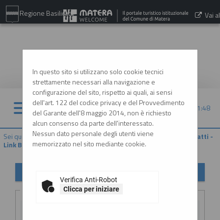
Regione Basilicata
Vai al
sito:
www.comune.matera.it
In questo sito si utilizzano solo cookie tecnici
strettamente necessari alla navigazione e
configurazione del sito, rispetto ai quali, ai sensi
dell'art. 122 del codice privacy e del Provvedimento
06/08/2026 21:48
del Garante dell'8 maggio 2014, non è richiesto
alcun consenso da parte dell'interessato.
Nessun dato personale degli utenti viene
Sei qui:
Home
»
Procedure d'appalto e contratti
»
Riepilogo contratti -
memorizzato nel sito mediante cookie.
Link BDNCP
Riepilogo contratti
Verifica Anti-Robot
Criteri di ricerca
Clicca per iniziare
CIG: