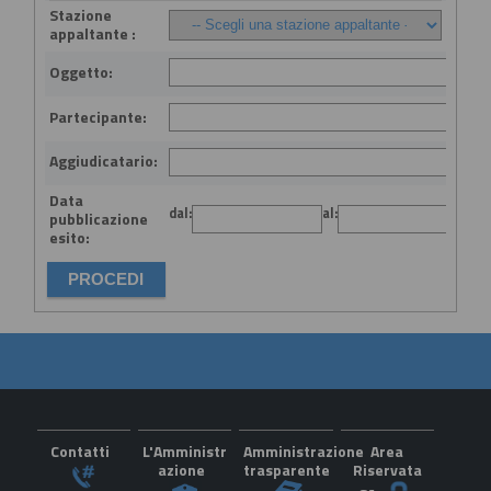
Stazione
appaltante :
Oggetto:
Partecipante:
Aggiudicatario:
Data
dal:
al:
(gg
pubblicazione
esito:
Contatti
L'Amministr
Amministrazione
Area
azione
trasparente
Riservata