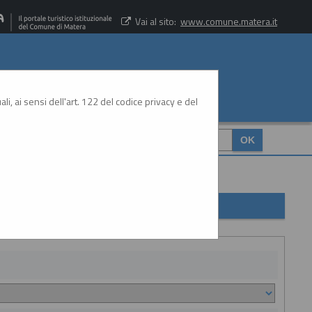
Vai al sito:
www.comune.matera.it
li, ai sensi dell'art. 122 del codice privacy e del
CERCA
: