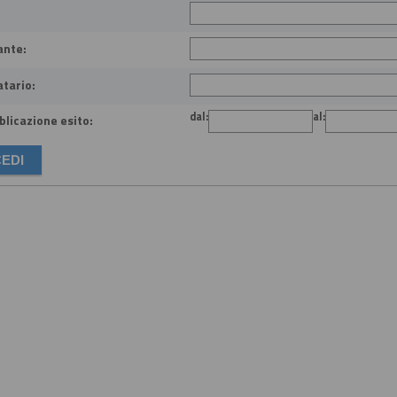
ante:
atario:
dal:
al:
licazione esito: