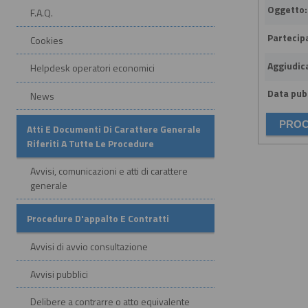
Oggetto:
F.A.Q.
Partecip
Cookies
Aggiudic
Helpdesk operatori economici
Data pubb
News
Atti E Documenti Di Carattere Generale
Riferiti A Tutte Le Procedure
Avvisi, comunicazioni e atti di carattere
generale
Procedure D'appalto E Contratti
Avvisi di avvio consultazione
Avvisi pubblici
Delibere a contrarre o atto equivalente