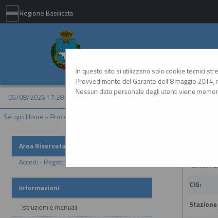
Regione Basilicata
Comune di Matera - 
In questo sito si utilizzano solo cookie tecnici st
Provvedimento del Garante dell'8 maggio 2014, n
Nessun dato personale degli utenti viene memori
06/08/2026 17:28
Sei qui:
Home
»
Procedure d'appalto e contratti
»
Riepilogo contratti - 
Riepilog
Area Riservata
Accedi - Registrati
Criteri d
CIG:
Informazioni
Stazione
Istruzioni e manuali