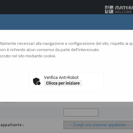
Gare Telematiche
rettamente necessari alla navigazione e configurazione del sito, rispetto ai qua
on è richiesto alcun consenso da parte dell'interessato.
zzato nel sito mediante cookie.
A
A
GRAFICA
TESTO
ALTO CONTRASTO
A
Link BDNCP
Verifica Anti-Robot
Clicca per iniziare
o contratti
i ricerca
 appaltante :