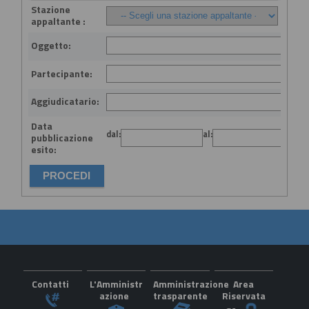
Stazione
appaltante :
Oggetto:
Partecipante:
Aggiudicatario:
Data
dal:
al:
(gg
pubblicazione
esito:
Contatti
L'Amministr
Amministrazione
Area
azione
trasparente
Riservata