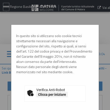
Regione Basilicata
Vai al
sito:
www.comune.matera.it
In questo sito si utilizzano solo cookie tecnici
strettamente necessari alla navigazione e
configurazione del sito, rispetto ai quali, ai sensi
dell'art. 122 del codice privacy e del Provvedimento
06/08/2026 09:04
del Garante dell'8 maggio 2014, non è richiesto
alcun consenso da parte dell'interessato.
Nessun dato personale degli utenti viene
Sei qui:
Home
»
Procedure d'appalto e contratti
»
Riepilogo contratti -
memorizzato nel sito mediante cookie.
Link BDNCP
Riepilogo contratti
Verifica Anti-Robot
Criteri di ricerca
Clicca per iniziare
CIG: