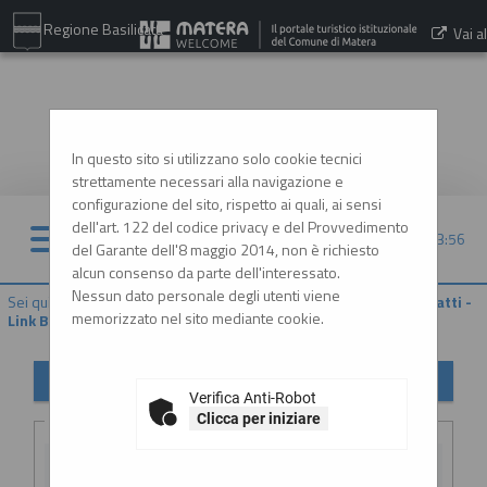
Regione Basilicata
Vai al
sito:
www.comune.matera.it
In questo sito si utilizzano solo cookie tecnici
strettamente necessari alla navigazione e
configurazione del sito, rispetto ai quali, ai sensi
dell'art. 122 del codice privacy e del Provvedimento
06/08/2026 13:56
del Garante dell'8 maggio 2014, non è richiesto
alcun consenso da parte dell'interessato.
Nessun dato personale degli utenti viene
Sei qui:
Home
»
Procedure d'appalto e contratti
»
Riepilogo contratti -
memorizzato nel sito mediante cookie.
Link BDNCP
Riepilogo contratti
Verifica Anti-Robot
Criteri di ricerca
Clicca per iniziare
CIG: