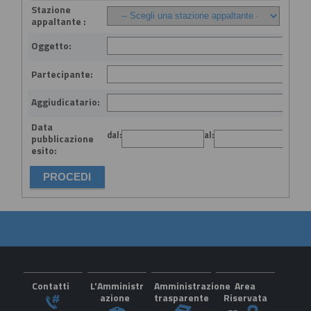
Stazione
appaltante :
Oggetto:
Partecipante:
Aggiudicatario:
Data
dal:
al:
(gg
pubblicazione
esito:
Contatti
L'Amministr
Amministrazione
Area
azione
trasparente
Riservata