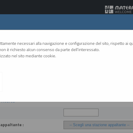
Gare Telematiche
rettamente necessari alla navigazione e configurazione del sito, rispetto ai qua
on è richiesto alcun consenso da parte dell'interessato.
zzato nel sito mediante cookie.
A
A
GRAFICA
TESTO
ALTO CONTRASTO
A
Link BDNCP
o contratti
i ricerca
 appaltante :