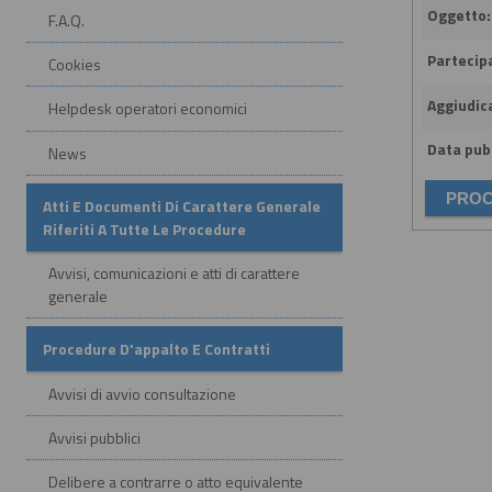
Oggetto:
F.A.Q.
Partecip
Cookies
Aggiudic
Helpdesk operatori economici
Data pubb
News
Atti E Documenti Di Carattere Generale
Riferiti A Tutte Le Procedure
Avvisi, comunicazioni e atti di carattere
generale
Procedure D'appalto E Contratti
Avvisi di avvio consultazione
Avvisi pubblici
Delibere a contrarre o atto equivalente