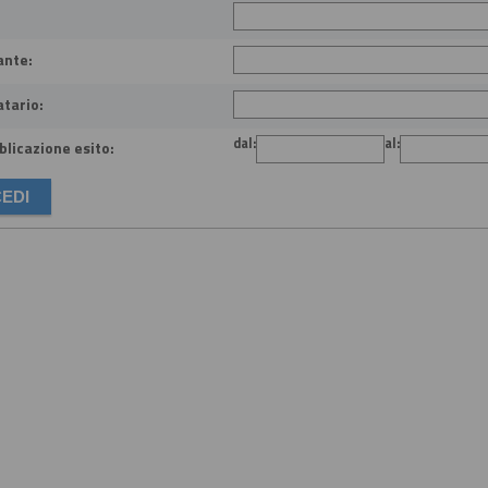
ante:
atario:
dal:
al:
licazione esito: