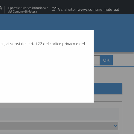
Vai al sito:
www.comune.matera.it
li, ai sensi dell'art. 122 del codice privacy e del
CERCA
: