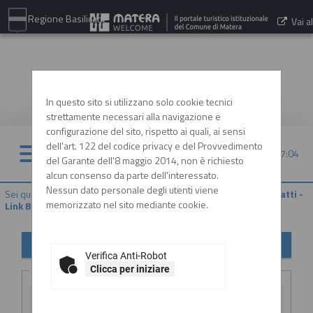
Regione Basilicata
Vai al
sito:
www.comune.matera.it
In questo sito si utilizzano solo cookie tecnici
strettamente necessari alla navigazione e
configurazione del sito, rispetto ai quali, ai sensi
dell'art. 122 del codice privacy e del Provvedimento
08/08/2026 17:04
del Garante dell'8 maggio 2014, non è richiesto
alcun consenso da parte dell'interessato.
Nessun dato personale degli utenti viene
Sei qui:
Home
»
Procedure d'appalto e contratti
»
Riepilogo contratti -
memorizzato nel sito mediante cookie.
Link BDNCP
Riepilogo contratti
Verifica Anti-Robot
Criteri di ricerca
Clicca per iniziare
CIG: