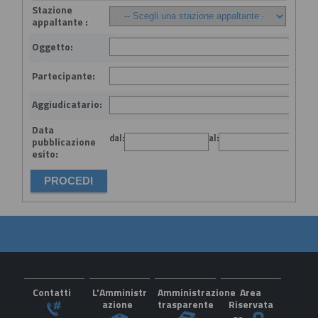
Stazione
appaltante :
Oggetto:
Partecipante:
Aggiudicatario:
Data
dal:
al:
(gg
pubblicazione
esito:
Contatti
L'Amministr
Amministrazione
Area
azione
trasparente
Riservata