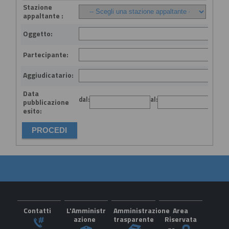
Stazione
appaltante :
Oggetto:
Partecipante:
Aggiudicatario:
Data
dal:
al:
(gg
pubblicazione
esito:
Contatti
L'Amministr
Amministrazione
Area
azione
trasparente
Riservata