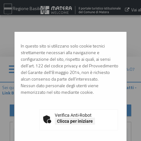
Regione Basilicata
Vai al
sito:
www.comune.matera.it
In questo sito si utilizzano solo cookie tecnici
strettamente necessari alla navigazione e
configurazione del sito, rispetto ai quali, ai sensi
dell'art. 122 del codice privacy e del Provvedimento
06/08/2026 14:07
del Garante dell'8 maggio 2014, non è richiesto
alcun consenso da parte dell'interessato.
Nessun dato personale degli utenti viene
Sei qui:
Home
»
Procedure d'appalto e contratti
»
Riepilogo contratti -
memorizzato nel sito mediante cookie.
Link BDNCP
Riepilogo contratti
Verifica Anti-Robot
Criteri di ricerca
Clicca per iniziare
CIG: