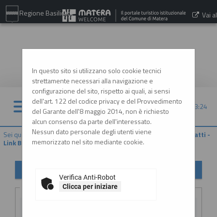
Regione Basilicata
Vai al
sito:
www.comune.matera.it
In questo sito si utilizzano solo cookie tecnici
strettamente necessari alla navigazione e
configurazione del sito, rispetto ai quali, ai sensi
dell'art. 122 del codice privacy e del Provvedimento
06/08/2026 13:24
del Garante dell'8 maggio 2014, non è richiesto
alcun consenso da parte dell'interessato.
Nessun dato personale degli utenti viene
Sei qui:
Home
»
Procedure d'appalto e contratti
»
Riepilogo contratti -
memorizzato nel sito mediante cookie.
Link BDNCP
Riepilogo contratti
Verifica Anti-Robot
Criteri di ricerca
Clicca per iniziare
CIG: