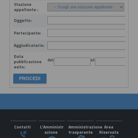
Stazione
appaltante :
Oggetto:
Partecipante:
Aggiudicatario:
Data
dal:
al:
(gg
pubblicazione
esito:
Contatti
L'Amministr
Amministrazione
Area
azione
trasparente
Riservata