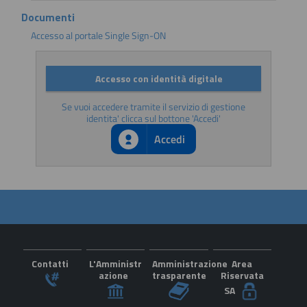
Documenti
Accesso al portale Single Sign-ON
Accesso con identità digitale
Se vuoi accedere tramite il servizio di gestione
identita' clicca sul bottone 'Accedi'
Accedi
Contatti
L'Amministr
Amministrazione
Area
azione
trasparente
Riservata
SA