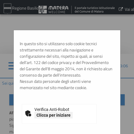
Regione Basilicata
Vai al
sito:
www.comune.matera.it
In questo sito si utilizzano solo cookie tecnici
strettamente necessari alla navigazione e
configurazione del sito, rispetto ai quali, ai sensi
dell'art. 122 del codice privacy e del Provvedimento
08/08/2026 09:06
del Garante dell'8 maggio 2014, non è richiesto alcun
consenso da parte dell'interessato.
Nessun dato personale degli utenti viene
Sei qui:
Home
memorizzato nel sito mediante cookie.
Importante: variazione modalità di accesso
Verifica Anti-Robot
ATTENZIONE:
a partire dal
1 Luglio 2026
l'accesso alla
Clicca per iniziare
piattaforma sarà possibile esclusivamente tramite SSO (Single-
Sign ON), utilizzando un'identità digitale SPID / CIE / EIDAS. Per
maggiori informazioni si rimanda al manuale qui disponibile.