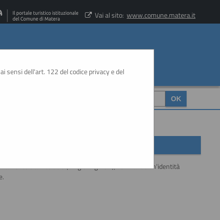
Vai al sito:
www.comune.matera.it
ai sensi dell'art. 122 del codice privacy e del
CERCA
:
sivamente tramite SSO (Single-Sign ON), utilizzando un'identità
e.