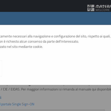
Gare Telematiche
ttamente necessari alla navigazione e configurazione del sito, rispetto ai quali, 
 è richiesto alcun consenso da parte dell'interessato.
zato nel sito mediante cookie.
A
A
GRAFICA
TESTO
ALTO CONTRASTO
A
te: variazione modalità di accesso
E:
a partire dal
1 Luglio 2026
l'accesso alla piattaforma sarà possibile esclu
D / CIE / EIDAS. Per maggiori informazioni si rimanda al manuale qui disponibil
i
l portale Single Sign-ON