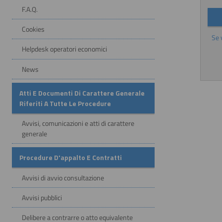
F.A.Q.
Cookies
Se 
Helpdesk operatori economici
News
Atti E Documenti Di Carattere Generale
Riferiti A Tutte Le Procedure
Avvisi, comunicazioni e atti di carattere
generale
Procedure D'appalto E Contratti
Avvisi di avvio consultazione
Avvisi pubblici
Delibere a contrarre o atto equivalente