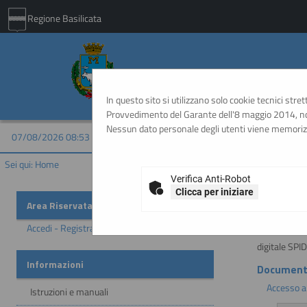
Regione Basilicata
Comune di Matera - 
In questo sito si utilizzano solo cookie tecnici stre
Provvedimento del Garante dell'8 maggio 2014, non
Nessun dato personale degli utenti viene memoriz
07/08/2026 08:53
Sei qui:
Home
Verifica Anti-Robot
Clicca per iniziare
Importan
Area Riservata
Accedi - Registrati
ATTENZION
digitale SPI
Informazioni
Document
Accesso a
Istruzioni e manuali