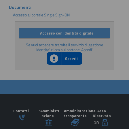
Documenti
Accesso al portale Single Sign-ON
Accesso con identità digitale
Se vuoi accedere tramite il servizio di gestione
identita' clicca sul bottone 'Accedi'
Accedi
Contatti
L'Amministr
Amministrazione
Area
azione
trasparente
Riservata
SA