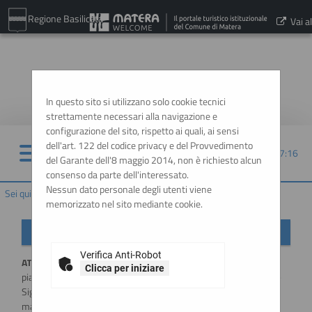
Regione Basilicata
Vai al
sito:
www.comune.matera.it
In questo sito si utilizzano solo cookie tecnici
strettamente necessari alla navigazione e
configurazione del sito, rispetto ai quali, ai sensi
dell'art. 122 del codice privacy e del Provvedimento
08/08/2026 07:16
del Garante dell'8 maggio 2014, non è richiesto alcun
consenso da parte dell'interessato.
Nessun dato personale degli utenti viene
Sei qui:
Home
memorizzato nel sito mediante cookie.
Importante: variazione modalità di accesso
Verifica Anti-Robot
ATTENZIONE:
a partire dal
1 Luglio 2026
l'accesso alla
Clicca per iniziare
piattaforma sarà possibile esclusivamente tramite SSO (Single-
Sign ON), utilizzando un'identità digitale SPID / CIE / EIDAS. Per
maggiori informazioni si rimanda al manuale qui disponibile.