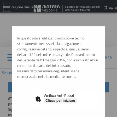
Regione Basilicata
Vai al
sito:
www.comune.matera.it
In questo sito si utilizzano solo cookie tecnici
strettamente necessari alla navigazione e
configurazione del sito, rispetto ai quali, ai sensi
dell'art. 122 del codice privacy e del Provvedimento
07/08/2026 09:49
del Garante dell'8 maggio 2014, non è richiesto alcun
consenso da parte dell'interessato.
Nessun dato personale degli utenti viene
Sei qui:
Home
memorizzato nel sito mediante cookie.
Importante: variazione modalità di accesso
Verifica Anti-Robot
ATTENZIONE:
a partire dal
1 Luglio 2026
l'accesso alla
Clicca per iniziare
piattaforma sarà possibile esclusivamente tramite SSO (Single-
Sign ON), utilizzando un'identità digitale SPID / CIE / EIDAS. Per
maggiori informazioni si rimanda al manuale qui disponibile.