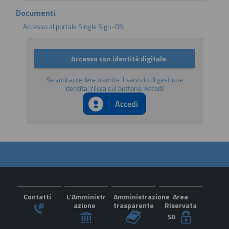
Documenti
Accesso al portale Single Sign-ON
Accesso con identità digitale
Se vuoi accedere tramite il servizio di gestione
identita' clicca sul bottone 'Accedi'
Accedi
Contatti
L'Amministr
Amministrazione
Area
azione
trasparente
Riservata
SA