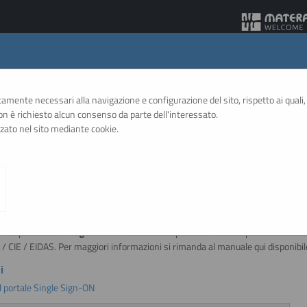
Gare Telematiche
ttamente necessari alla navigazione e configurazione del sito, rispetto ai quali, 
 è richiesto alcun consenso da parte dell'interessato.
zato nel sito mediante cookie.
A
A
GRAFICA
TESTO
ALTO CONTRASTO
A
te: variazione modalità di accesso
E:
a partire dal
1 Luglio 2026
l'accesso alla piattaforma sarà possibile esclu
D / CIE / EIDAS. Per maggiori informazioni si rimanda al manuale qui disponibil
i
l portale Single Sign-ON