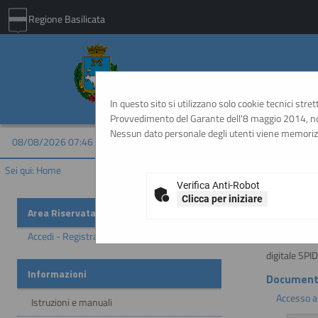
Regione Basilicata
Comune di Matera - 
In questo sito si utilizzano solo cookie tecnici stre
Provvedimento del Garante dell'8 maggio 2014, non
Nessun dato personale degli utenti viene memoriz
08/08/2026 07:46
Sei qui:
Home
Verifica Anti-Robot
Clicca per iniziare
Importan
Area Riservata
Accedi - Registrati
ATTENZION
digitale SPI
Informazioni
Document
Accesso a
Istruzioni e manuali