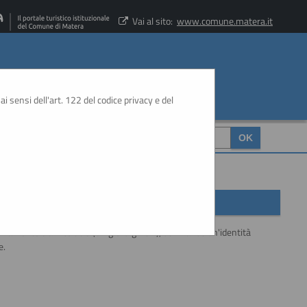
Vai al sito:
www.comune.matera.it
ai sensi dell'art. 122 del codice privacy e del
CERCA
:
sivamente tramite SSO (Single-Sign ON), utilizzando un'identità
e.