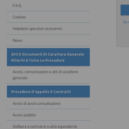
F.A.Q.
Cookies
Se 
Helpdesk operatori economici
News
Atti E Documenti Di Carattere Generale
Riferiti A Tutte Le Procedure
Avvisi, comunicazioni e atti di carattere
generale
Procedure D'appalto E Contratti
Avvisi di avvio consultazione
Avvisi pubblici
Delibere a contrarre o atto equivalente