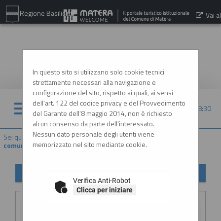
Regione Basilicata
Vai al
sito:
www.comune.matera.it
In questo sito si utilizzano solo cookie tecnici
strettamente necessari alla navigazione e
configurazione del sito, rispetto ai quali, ai sensi
dell'art. 122 del codice privacy e del Provvedimento
09/08/2026 18:30
del Garante dell'8 maggio 2014, non è richiesto
alcun consenso da parte dell'interessato.
Nessun dato personale degli utenti viene
Sei qui:
Home
»
Atti e documenti di carattere generale r...
»
Avvisi,
memorizzato nel sito mediante cookie.
comunicazioni e atti di caratter...
Avvisi, comunicazioni e atti di carattere generale
Verifica Anti-Robot
Criteri di ricerca
Clicca per iniziare
Stazione
appaltante :