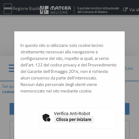
Regione Basilicata
Vai al
sito:
www.comune.matera.it
In questo sito si utilizzano solo cookie tecnici
strettamente necessari alla navigazione e
configurazione del sito, rispetto ai quali, ai sensi
dell'art. 122 del codice privacy e del Provvedimento
09/08/2026 16:44
del Garante dell'8 maggio 2014, non è richiesto
alcun consenso da parte dell'interessato.
Nessun dato personale degli utenti viene
Sei qui:
Home
»
Atti e documenti di carattere generale r...
»
Avvisi,
memorizzato nel sito mediante cookie.
comunicazioni e atti di caratter...
Avvisi, comunicazioni e atti di carattere generale
Verifica Anti-Robot
Criteri di ricerca
Clicca per iniziare
Stazione
appaltante :