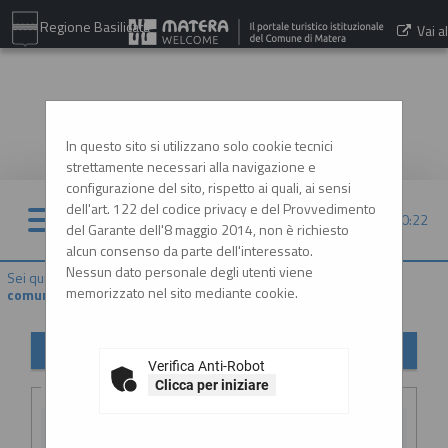
Regione Basilicata
Vai al
sito:
www.comune.matera.it
In questo sito si utilizzano solo cookie tecnici
strettamente necessari alla navigazione e
configurazione del sito, rispetto ai quali, ai sensi
dell'art. 122 del codice privacy e del Provvedimento
07/08/2026 20:22
del Garante dell'8 maggio 2014, non è richiesto
alcun consenso da parte dell'interessato.
Nessun dato personale degli utenti viene
Sei qui:
Home
»
Atti e documenti di carattere generale r...
»
Avvisi,
memorizzato nel sito mediante cookie.
comunicazioni e atti di caratter...
Avvisi, comunicazioni e atti di carattere generale
Verifica Anti-Robot
Criteri di ricerca
Clicca per iniziare
Stazione
appaltante :