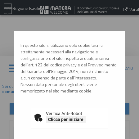
Regione Basilicata
Vai al
sito:
www.comune.matera.it
In questo sito si utilizzano solo cookie tecnici
strettamente necessari alla navigazione e
configurazione del sito, rispetto ai quali, ai sensi
dell'art. 122 del codice privacy e del Provvedimento
10/08/2026 22:10
del Garante dell'8 maggio 2014, non è richiesto
alcun consenso da parte dell'interessato.
Nessun dato personale degli utenti viene
Sei qui:
Home
»
Atti e documenti di carattere generale r...
»
Avvisi,
memorizzato nel sito mediante cookie.
comunicazioni e atti di caratter...
Avvisi, comunicazioni e atti di carattere generale
Verifica Anti-Robot
Criteri di ricerca
Clicca per iniziare
Stazione
appaltante :