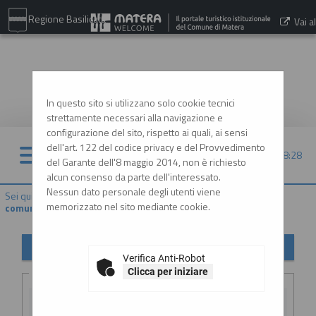
Regione Basilicata
Vai al
sito:
www.comune.matera.it
In questo sito si utilizzano solo cookie tecnici
strettamente necessari alla navigazione e
configurazione del sito, rispetto ai quali, ai sensi
dell'art. 122 del codice privacy e del Provvedimento
09/08/2026 08:28
del Garante dell'8 maggio 2014, non è richiesto
alcun consenso da parte dell'interessato.
Nessun dato personale degli utenti viene
Sei qui:
Home
»
Atti e documenti di carattere generale r...
»
Avvisi,
memorizzato nel sito mediante cookie.
comunicazioni e atti di caratter...
Avvisi, comunicazioni e atti di carattere generale
Verifica Anti-Robot
Criteri di ricerca
Clicca per iniziare
Stazione
appaltante :