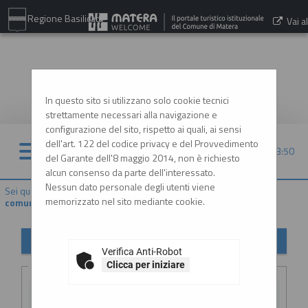
Regione Basilicata
Vai al
sito:
www.comune.matera.it
In questo sito si utilizzano solo cookie tecnici
strettamente necessari alla navigazione e
configurazione del sito, rispetto ai quali, ai sensi
dell'art. 122 del codice privacy e del Provvedimento
06/08/2026 13:50
del Garante dell'8 maggio 2014, non è richiesto
alcun consenso da parte dell'interessato.
Nessun dato personale degli utenti viene
Sei qui:
Home
»
Atti e documenti di carattere generale r...
»
Avvisi,
memorizzato nel sito mediante cookie.
comunicazioni e atti di caratter...
Avvisi, comunicazioni e atti di carattere generale
Verifica Anti-Robot
Criteri di ricerca
Clicca per iniziare
Stazione
appaltante :