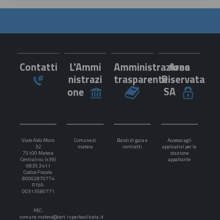
Contatti
L'Ammi
Amministrazione
Area
nistrazi
trasparente
Riservata
SA
one
Viale Aldo Moro
Comune di
Bandi di gara e
Accesso agli
32
matera
contratti
applicativi per la
75100 Matera
stazione
Centralino: (+39)
appaltante
0835 2411
Codice Fiscale:
80002870774
P.IVA:
00313580771
PEC:
comune.matera@cert.ruparbasilicata.it