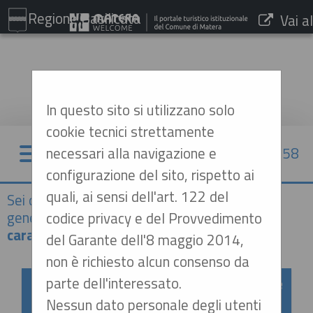
Regione Basilicata
Vai al
sito:
www.comune.matera.it
In questo sito si utilizzano solo
cookie tecnici strettamente
necessari alla navigazione e
07/08/2026 13:58
configurazione del sito, rispetto ai
quali, ai sensi dell'art. 122 del
Sei qui:
Home
»
Atti e documenti di carattere
generale r...
»
Avvisi, comunicazioni e atti di
codice privacy e del Provvedimento
caratter...
del Garante dell'8 maggio 2014,
non è richiesto alcun consenso da
parte dell'interessato.
Avvisi, comunicazioni e atti di carattere
generale
Nessun dato personale degli utenti