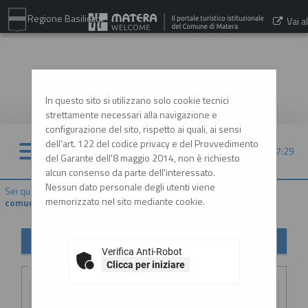
Regione Basilicata
Vai al
sito:
www.comune.matera.it
In questo sito si utilizzano solo cookie tecnici
strettamente necessari alla navigazione e
configurazione del sito, rispetto ai quali, ai sensi
dell'art. 122 del codice privacy e del Provvedimento
07/08/2026 17:29
del Garante dell'8 maggio 2014, non è richiesto
alcun consenso da parte dell'interessato.
Nessun dato personale degli utenti viene
Sei qui:
Home
»
Atti e documenti di carattere generale r...
»
Avvisi,
memorizzato nel sito mediante cookie.
comunicazioni e atti di caratter...
Avvisi, comunicazioni e atti di carattere generale
Verifica Anti-Robot
Criteri di ricerca
Clicca per iniziare
Stazione
appaltante :