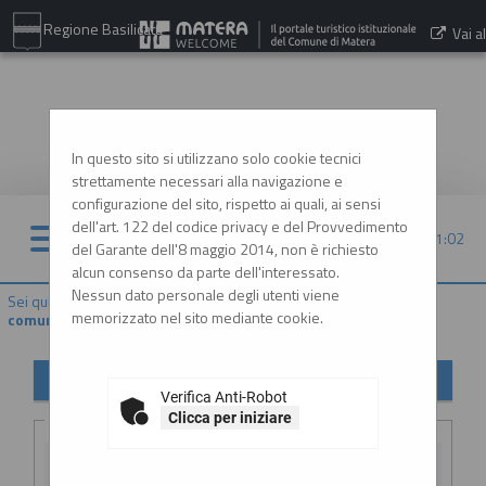
Regione Basilicata
Vai al
sito:
www.comune.matera.it
In questo sito si utilizzano solo cookie tecnici
strettamente necessari alla navigazione e
configurazione del sito, rispetto ai quali, ai sensi
dell'art. 122 del codice privacy e del Provvedimento
10/08/2026 21:02
del Garante dell'8 maggio 2014, non è richiesto
alcun consenso da parte dell'interessato.
Nessun dato personale degli utenti viene
Sei qui:
Home
»
Atti e documenti di carattere generale r...
»
Avvisi,
memorizzato nel sito mediante cookie.
comunicazioni e atti di caratter...
Avvisi, comunicazioni e atti di carattere generale
Verifica Anti-Robot
Criteri di ricerca
Clicca per iniziare
Stazione
appaltante :