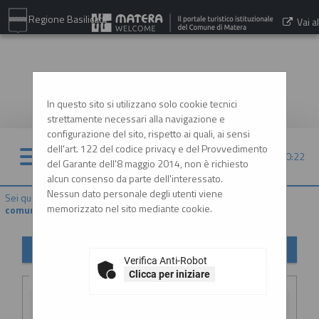
Regione Basilicata
Vai al
sito:
www.comune.matera.it
In questo sito si utilizzano solo cookie tecnici
strettamente necessari alla navigazione e
configurazione del sito, rispetto ai quali, ai sensi
dell'art. 122 del codice privacy e del Provvedimento
06/08/2026 20:22
del Garante dell'8 maggio 2014, non è richiesto
alcun consenso da parte dell'interessato.
Nessun dato personale degli utenti viene
Sei qui:
Home
»
Atti e documenti di carattere generale r...
»
Avvisi,
memorizzato nel sito mediante cookie.
comunicazioni e atti di caratter...
Avvisi, comunicazioni e atti di carattere generale
Verifica Anti-Robot
Criteri di ricerca
Clicca per iniziare
Stazione
appaltante :