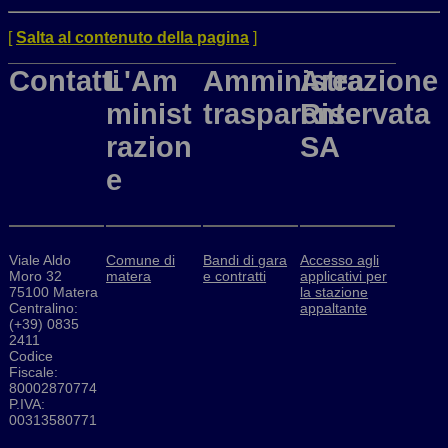
[
Salta al contenuto della pagina
]
Contatti
L'Am
Amministrazione
Area
minist
trasparente
Riservata
razion
SA
e
Viale Aldo
Comune di
Bandi di gara
Accesso agli
Moro 32
matera
e contratti
applicativi per
75100 Matera
la stazione
Centralino:
appaltante
(+39) 0835
2411
Codice
Fiscale:
80002870774
P.IVA:
00313580771