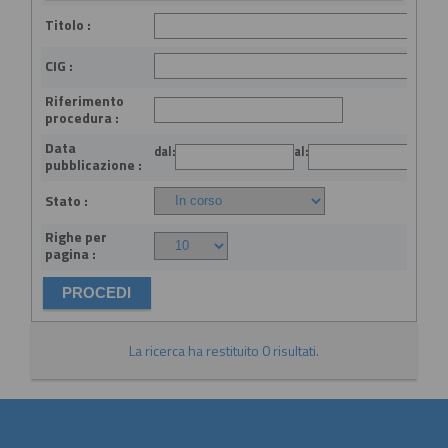
Titolo :
CIG :
Riferimento
procedura :
Data
dal:
al:
(gg
pubblicazione :
Stato :
Righe per
pagina :
La ricerca ha restituito 0 risultati.