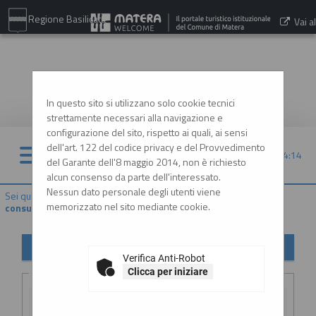
Regione Basilicata
Vai al
sito:
www.comune.matera.it
In questo sito si utilizzano solo cookie tecnici
strettamente necessari alla navigazione e
configurazione del sito, rispetto ai quali, ai sensi
dell'art. 122 del codice privacy e del Provvedimento
09/08/2026 04:14
del Garante dell'8 maggio 2014, non è richiesto
alcun consenso da parte dell'interessato.
Nessun dato personale degli utenti viene
Sei qui:
Home
»
Procedure d'appalto e contratti
»
Avvisi di avvio
memorizzato nel sito mediante cookie.
consultazione
Avvisi di avvio consultazione
Verifica Anti-Robot
Criteri di ricerca
Clicca per iniziare
Stazione
appaltante :