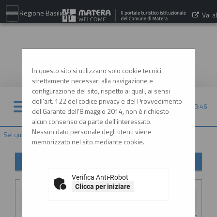
Regione Basilicata
Vai al
sito:
www.comune.matera.it
In questo sito si utilizzano solo cookie tecnici
strettamente necessari alla navigazione e
configurazione del sito, rispetto ai quali, ai sensi
dell'art. 122 del codice privacy e del Provvedimento
09/08/2026 03:46
del Garante dell'8 maggio 2014, non è richiesto
alcun consenso da parte dell'interessato.
Nessun dato personale degli utenti viene
Sei qui:
Home
»
Procedure d'appalto e contratti
»
Avvisi pubblici
memorizzato nel sito mediante cookie.
Avvisi di gara
Verifica Anti-Robot
Criteri di ricerca
Clicca per iniziare
Stazione
appaltante :