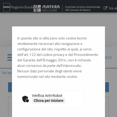
Regione Basilicata
Vai al
sito:
www.comune.matera.it
In questo sito si utilizzano solo cookie tecnici
strettamente necessari alla navigazione e
configurazione del sito, rispetto ai quali, ai sensi
dell'art. 122 del codice privacy e del Provvedimento
08/08/2026 19:52
del Garante dell'8 maggio 2014, non è richiesto
alcun consenso da parte dell'interessato.
Nessun dato personale degli utenti viene
Sei qui:
Home
»
Procedure d'appalto e contratti
»
Avvisi pubblici
memorizzato nel sito mediante cookie.
Avvisi di gara
Verifica Anti-Robot
Criteri di ricerca
Clicca per iniziare
Stazione
appaltante :